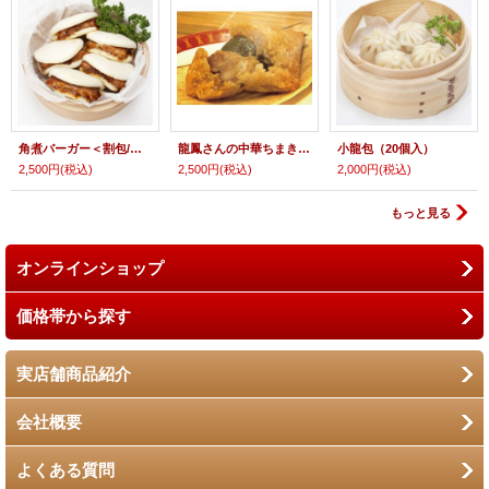
角煮バーガー＜割包/クワパオ＞（5個入）
龍鳳さんの中華ちまき（5個入）
小龍包（20個入）
2,500円
(税込)
2,500円
(税込)
2,000円
(税込)
もっと見る
オンラインショップ
価格帯から探す
実店舗商品紹介
会社概要
よくある質問