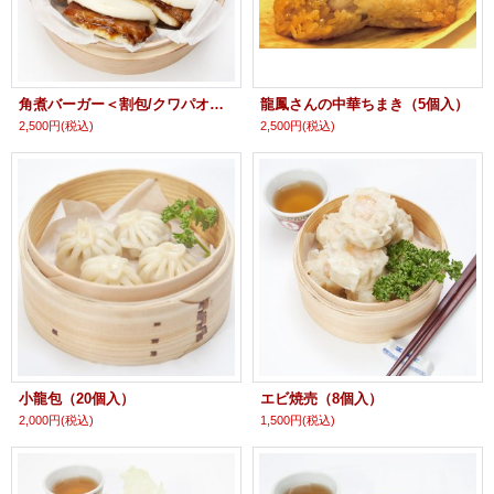
角煮バーガー＜割包/クワパオ＞（5個入）
龍鳳さんの中華ちまき（5個入）
2,500円
(税込)
2,500円
(税込)
小龍包（20個入）
エビ焼売（8個入）
2,000円
(税込)
1,500円
(税込)