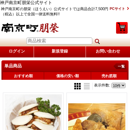
神戸南京町朋栄公式サイト
神戸南京町の朋栄（ほうえい）公式サイトでは商品合計7,500円
PCサイト
（税込）以上で全国一律送料無料!!
ログイン
新規登録
お問い合わせ
単品商品
一覧
おすすめ順
価格の安い順
売れ筋順
表示件数
: