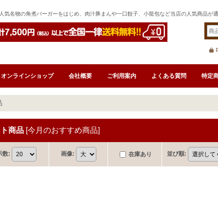
人気名物の角煮バーガーをはじめ、肉汁豚まんや一口餃子、小龍包など当店の人気商品が
オンラインショップ
会社概要
ご利用案内
よくある質問
特定
品
ット商品
[
今月のおすすめ商品
]
示数
:
画像
:
並び順
:
在庫あり