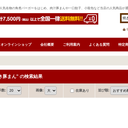
人気名物の角煮バーガーをはじめ、肉汁豚まんや一口餃子、小龍包など当店の人気商品が
オンラインショップ
会社概要
ご利用案内
よくある質問
特定
き豚まん"
の
検索結果
示数
:
画像
:
並び順
:
在庫あり