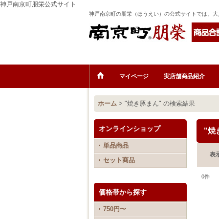
神戸南京町朋栄公式サイト
神戸南京町の朋栄（ほうえい）の公式サイトでは、大
マイページ
実店舗商品紹介
ホーム
>
"焼き豚まん"
の
検索結果
オンラインショップ
"焼
単品商品
表
セット商品
0
件
価格帯から探す
750円〜