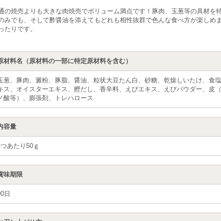
通の焼売よりも大きな肉焼売でボリューム満点です！豚肉、玉葱等の具材を
のみでも、そして酢醤油を添えてもどれも相性抜群で色んな食べ方が楽しめ
ったりです。
原材料名（原材料の一部に特定原材料を含む）
玉葱、豚肉、澱粉、豚脂、醤油、粒状大豆たん白、砂糖、乾燥しいたけ、食
キス、オイスターエキス、鰹だし、香辛料、えびエキス、えびパウダー、皮
ノ酸等）、膨張剤、トレハロース
内容量
1つあたり50ｇ
賞味期限
90日