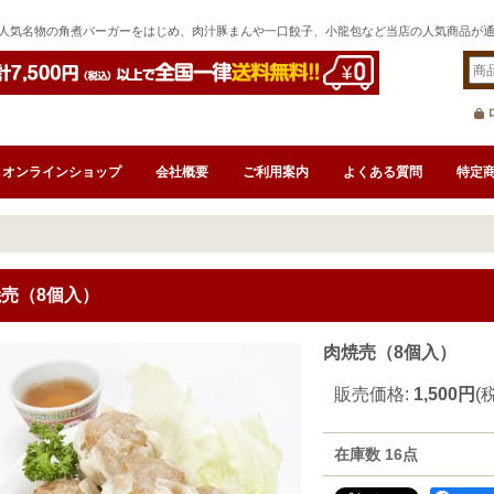
人気名物の角煮バーガーをはじめ、肉汁豚まんや一口餃子、小龍包など当店の人気商品が
オンラインショップ
会社概要
ご利用案内
よくある質問
特定
売（8個入）
肉焼売（8個入）
販売価格
:
1,500円
(
在庫数 16点