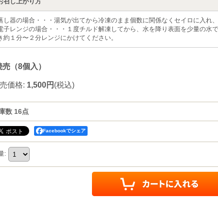
お召し上がり方
蒸し器の場合・・・湯気が出てから冷凍のまま個数に関係なくセイロに入れ
電子レンジの場合・・・１度チルド解凍してから、水を降り表面を少量の水
き約１分〜２分レンジにかけてください。
焼売（8個入）
売価格
:
1,500円
(税込)
庫数 16点
Facebookでシェア
量
: