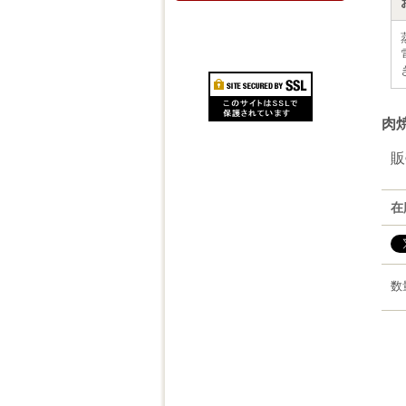
肉
販
在
数