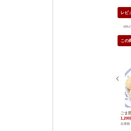
レビ
0
件
この
ごま団
1,20
在庫数 