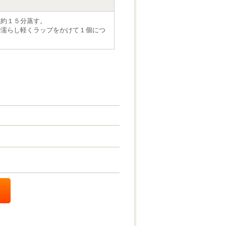
、約１５分蒸す。
で濡らし軽くラップをかけて１個につ