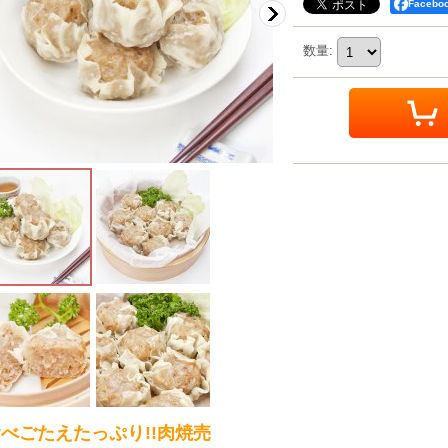
Faceb
数量
:
べごたえたっぷり!!肉焼売