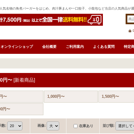
人気名物の角煮バーガーをはじめ、肉汁豚まんや一口餃子、小龍包など当店の人気商品が
オンラインショップ
会社概要
ご利用案内
よくある質問
特定
000円〜
[
新着商品
]
0円〜
1,000円〜
1,500円〜
000円〜
示数
:
画像
:
並び順
:
在庫あり