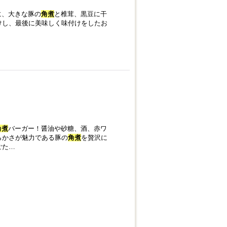
に、大きな豚の
角煮
と椎茸、黒豆に干
けし、最後に美味しく味付けをしたお
角煮
バーガー！醤油や砂糖、酒、赤ワ
らかさが魅力である豚の
角煮
を贅沢に
ごた…