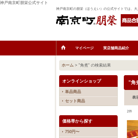
神戸南京町朋栄公式サイト
神戸南京町の朋栄（ほうえい）の公式サイトでは、大
マイページ
実店舗商品紹介
ホーム
>
"角煮"
の
検索結果
オンラインショップ
"角
単品商品
表
セット商品
2
件
価格帯から探す
750円〜