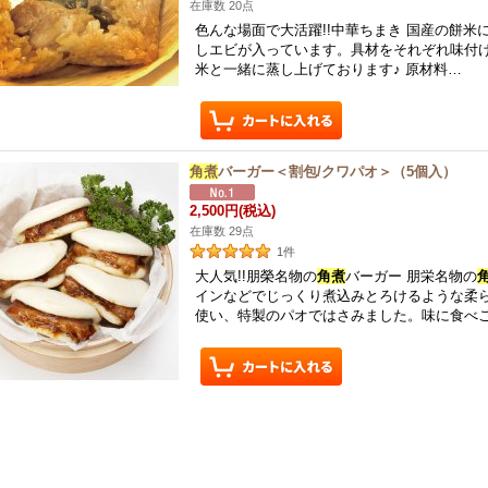
在庫数 20点
色んな場面で大活躍!!中華ちまき 国産の餅米
しエビが入っています。具材をそれぞれ味付
米と一緒に蒸し上げております♪ 原材料…
角煮
バーガー＜割包/クワパオ＞（5個入）
2,500円
(税込)
在庫数 29点
1
件
大人気!!朋榮名物の
角煮
バーガー 朋栄名物の
インなどでじっくり煮込みとろけるような柔
使い、特製のパオではさみました。味に食べ