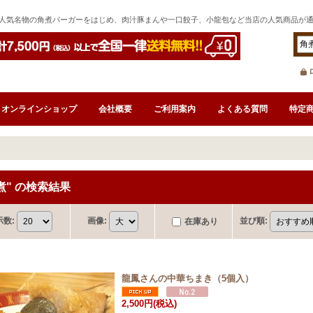
人気名物の角煮バーガーをはじめ、肉汁豚まんや一口餃子、小龍包など当店の人気商品が
オンラインショップ
会社概要
ご利用案内
よくある質問
特定
煮"
の
検索結果
示数
:
画像
:
並び順
:
在庫あり
龍鳳さんの中華ちまき（5個入）
2,500円
(税込)